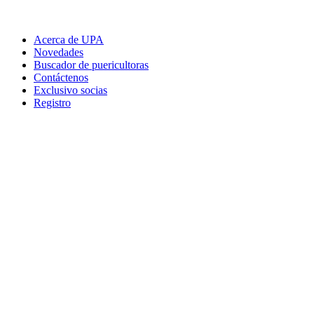
Acerca de UPA
Novedades
Buscador de puericultoras
Contáctenos
Exclusivo socias
Registro