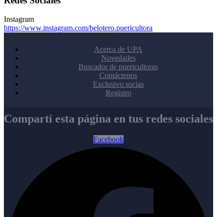
Redes Sociales
Instagram
https://www.instagram.com/belotero.puericultora
Acerca de UPA
Novedades
Buscador de puericultoras
Contáctenos
Exclusivo socias
Registro
Compartí esta página en tus redes sociales
Facebook