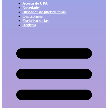
Acerca de UPA
Novedades
Buscador de puericultoras
Contáctenos
Exclusivo socias
Registro