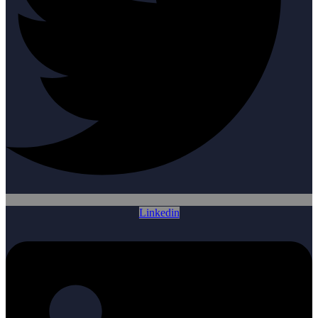
Linkedin