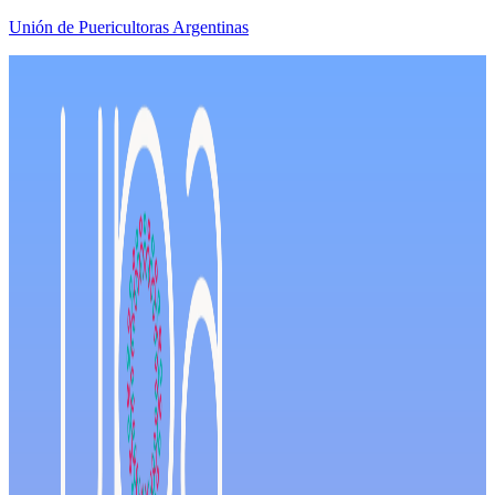
Unión de Puericultoras Argentinas