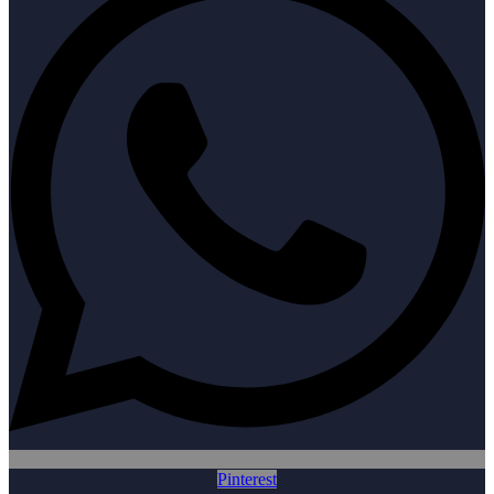
Pinterest